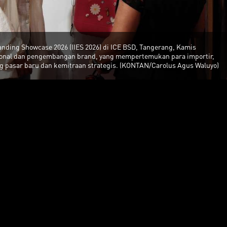
nding Showcase 2026 (IIES 2026) di ICE BSD, Tangerang, Kamis
sional dan pengembangan brand, yang mempertemukan para importir,
uang pasar baru dan kemitraan strategis. (KONTAN/Carolus Agus Waluyo)