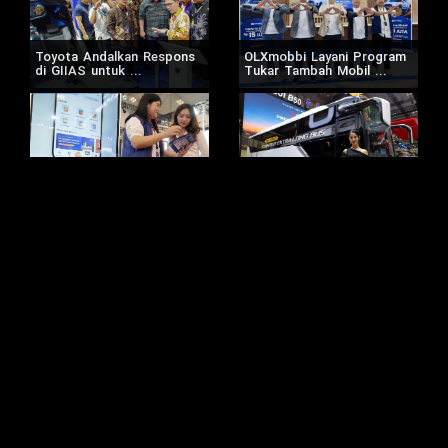
Toyota Andalkan Respons
OLXmobbi Layani Program
di GIIAS untuk ...
Tukar Tambah Mobil ...
Bank Saqu Beri Solusi
Mitsubishi Fuso Luncurkan
Finansial di ...
Canter Extra Long ...
BRI Bekali Pekerja Migran
Mitsubishi New Xforce
Indonesia di ...
Tawarkan Varian Hybrid ...
Astra Financial