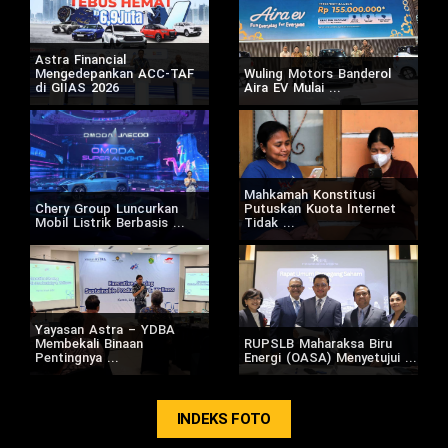
Astra Financial
Mengedepankan ACC-TAF
Wuling Motors Banderol
di GIIAS 2026
Aira EV Mulai ...
Mahkamah Konstitusi
Chery Group Luncurkan
Putuskan Kuota Internet
Mobil Listrik Berbasis ...
Tidak ...
Yayasan Astra – YDBA
Membekali Binaan
RUPSLB Maharaksa Biru
Pentingnya ...
Energi (OASA) Menyetujui ...
INDEKS FOTO
2020
© Kontan.co.id All rights reserved