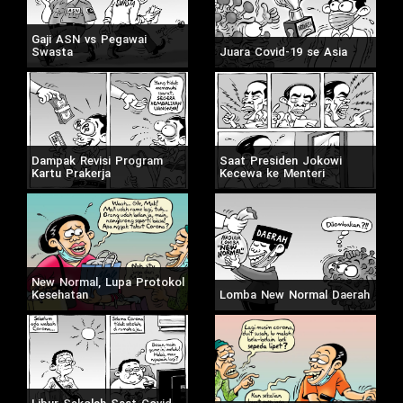
Gaji ASN vs Pegawai
Swasta
Juara Covid-19 se Asia
Dampak Revisi Program
Saat Presiden Jokowi
Kartu Prakerja
Kecewa ke Menteri
New Normal, Lupa Protokol
Kesehatan
Lomba New Normal Daerah